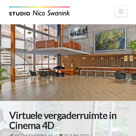
Navi
Virtuele vergaderruimte in
Cinema 4D
NICO@SWANINK.NL
30 JUNI 2021